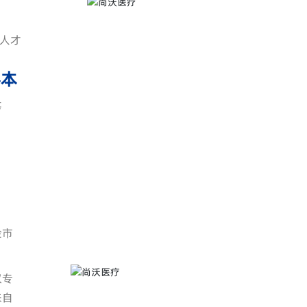
新人才
4本
等
检市
权专
来自