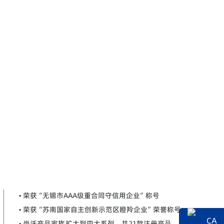
• 荣获“无锡市AAA级重合同守信用企业”称号
• 荣获“苏南国家自主创新示范区瞪羚企业”荣誉称号
CA
• 尚沃产品家族扩大到四大系列，共21款注册产品，进入全国30个